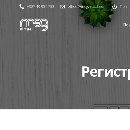
+387 49 951-733
office@msgvirtual.com
Пон - 
По
Регист