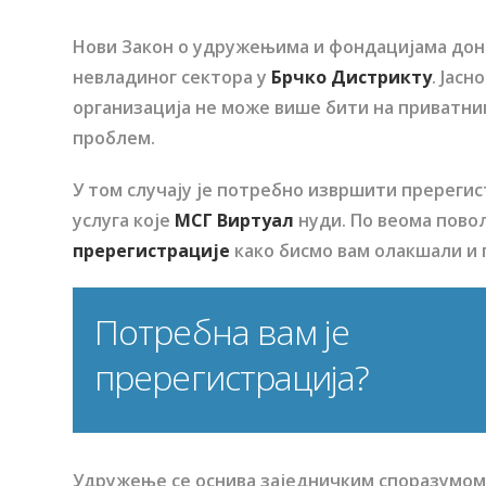
Нови Закон о удружењима и фондацијама дон
невладиног сектора у
Брчко Дистрикту
. Јас
организација не може више бити на приватн
проблем.
У том случају је потребно извршити пререгис
услуга које
МСГ Виртуал
нуди. По веома пово
пререгистрације
како бисмо вам олакшали и 
Потребна вам је
пререгистрација?
Удружење се оснива заједничким споразумом, 