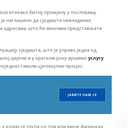
оси итекако битну промјену у пословању
но је наглашено да сједиште невладиних
им адресама, што ће многима представљати
трацију сједишта, што је управо једна од
љној цијени и у кратком року вршимо
услугу
поједноставили цјелокупан процес.
ЈАВИТЕ НАМ СЕ
у којем се група од три или више физичких,