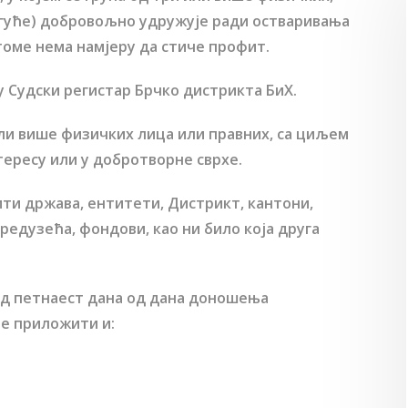
огуће) добровољно удружује ради остваривања
 томе нема намјеру да стиче профит.
 Судски регистар Брчко дистрикта БиХ.
или више физичких лица или правних, са циљем
ересу или у добротворне сврхе.
ти држава, ентитети, Дистрикт, кантони,
редузећа, фондови, као ни било која друга
у од петнаест дана од дана доношења
је приложити и: