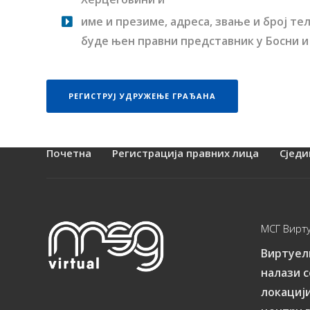
име и презиме, адреса, звање и број те
буде њен правни представник у Босни и
РЕГИСТРУЈ УДРУЖЕЊЕ ГРАЂАНА
Почетна
Регистрација правних лица
Сједи
МСГ Вирт
Виртуел
налази с
локацији