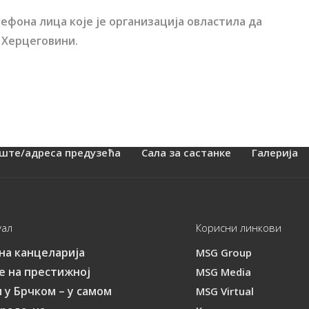
лефона лица које је организација овластила да
 Херцеговини.
ште/адреса предузећа
Сала за састанке
Галерија
уал
Корисни линкови
на канцеларија
MSG Group
е на престижној
MSG Media
 у Брчком – у самом
MSG Virtual