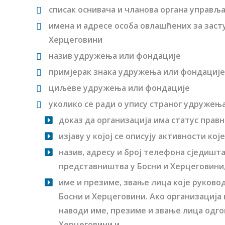
списак оснивача и чланова органа управљ
имена и адресе особа овлашћених за зас
Херцеговини
назив удружења или фондације
примјерак знака удружења или фондације
циљеве удружења или фондације
уколико се ради о упису страног удружењ
доказ да организација има статус правн
изјаву у којој се описују активности ко
назив, адресу и број телефона сједишта
представништва у Босни и Херцеговини,
име и презиме, звање лица које руков
Босни и Херцеговини. Ако организација 
наводи име, презиме и звање лица одгов
Херцеговини и