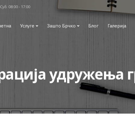
Суб: 08:00 - 17:00
четна
Услуге
Зашто Брчко
Блог
Галерија
рација удружења 