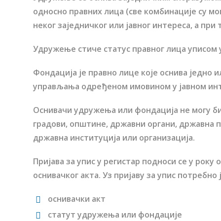
односно правних лица (све комбинације су м
неког заједничког или јавног интереса, а при
Удружење стиче статус правног лица уписом у
Фондација је правно лице које оснива једно 
управљања одређеном имовином у јавном инт
Оснивачи удружења или фондација не могу би
градови, општине, државни органи, државна п
државна институција или организација.
Пријава за упис у регистар подноси се у рок
оснивачког акта. Уз пријаву за упис потребно 
оснивачки акт
статут удружења или фондације