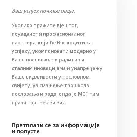
Ваш успјех почиње овдје.
Уколико тражите вјештог,
поузданог и професионалног
партнера, који ће Вас водити ка
успјеху, укомпоновати модерно у
Ваше пословање и радити на
сталним иновацијама и унапређењу
Ваше видљивости у пословном
свијету, уз смањење трошкова
пословања и рада, онда је МСГ тим
прави партнер за Вас.
Претплати се за информације
и попусте