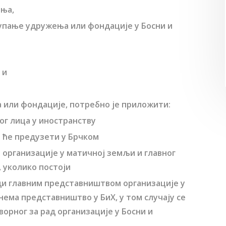
ања,
тупање удружења или фондације у Босни и
 и
а или фондације, потребно је приложити:
ог лица у иностранству
је ће предузети у Брчком
 организације у матичној земљи и главног
 уколико постоји
оди главним представништвом организације у
нема представништво у БиХ, у том случају се
орног за рад организације у Босни и